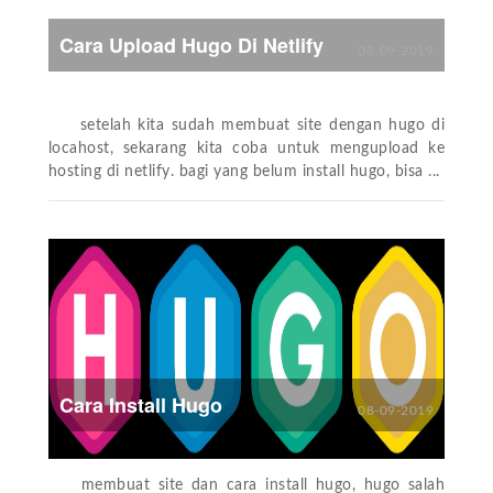
Cara Upload Hugo Di Netlify
08-09-2019
setelah kita sudah membuat site dengan hugo di
locahost, sekarang kita coba untuk mengupload ke
hosting di netlify. bagi yang belum install hugo, bisa ...
Cara Install Hugo
08-09-2019
membuat site dan cara install hugo, hugo salah